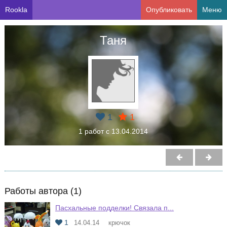
Rookla
Опубликовать
Меню
Таня
1
1
1 работ с 13.04.2014
Работы автора (1)
Пасхальные подделки! Связала п...
1
14.04.14
крючок