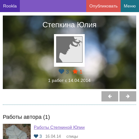
Rookla
Опубликовать
Меню
Степкина Юлия
3
1
1 работ с 14.04.2014
Работы автора (1)
Работы Степкиной Юлии
3
16.04.14
спицы