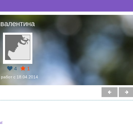
валентина
4
1
 работ с 18.04.2014
ны