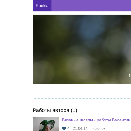
Rookla
1
Работы автора (1)
Вязаные шляпы - работы Валенти
4
21.04.14
крючок