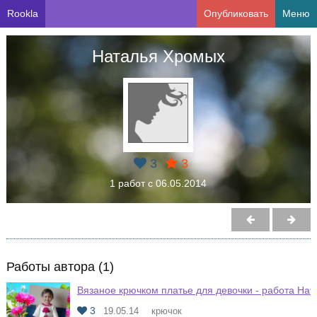
Rookla
Опубликовать
Меню
Наталья Хромых
3
3
1 работ с 06.05.2014
Работы автора (1)
Вязаное крючком платье для девочки - работа Нат
3
19.05.14
крючок