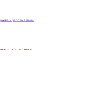
ужева - работа Елены
чком - работа Елены