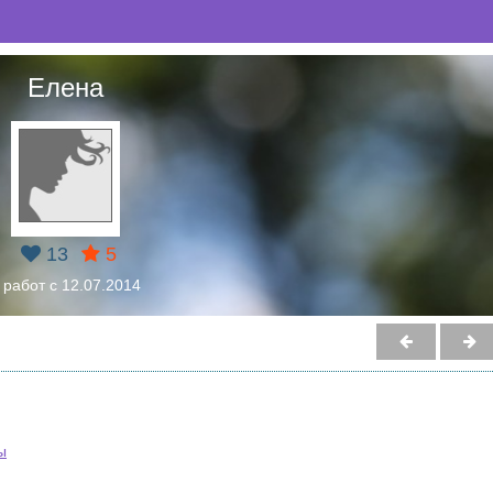
Елена
13
5
 работ с 12.07.2014
ы