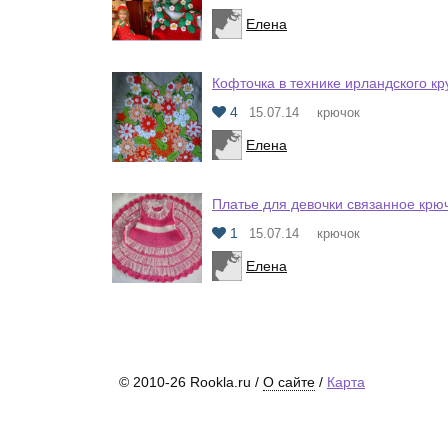
Елена
Кофточка в технике ирландского кр
4
15.07.14
крючок
Елена
Платье для девочки связанное крю
1
15.07.14
крючок
Елена
© 2010-26 Rookla.ru /
О сайте
/
Карта