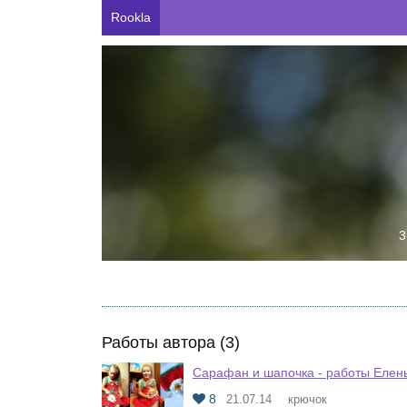
Rookla
3
Работы автора (3)
Сарафан и шапочка - работы Елен
8
21.07.14
крючок