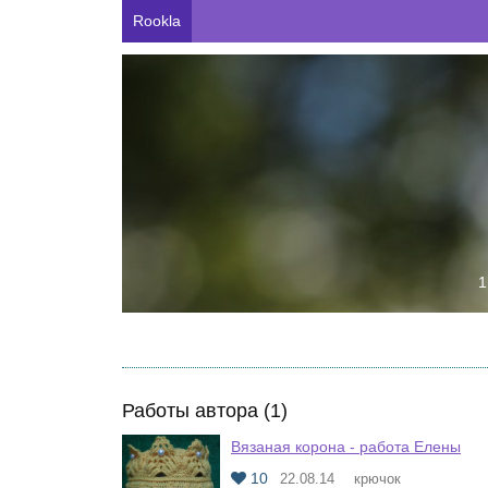
Rookla
1
Работы автора (1)
Вязаная корона - работа Елены
10
22.08.14
крючок