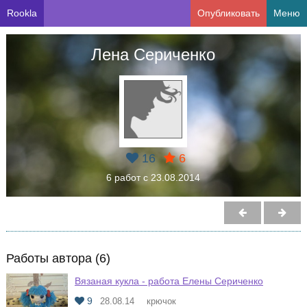
Rookla
Опубликовать
Меню
Лена Сериченко
16
6
6 работ с 23.08.2014
Работы автора (6)
Вязаная кукла - работа Елены Сериченко
9
28.08.14
крючок