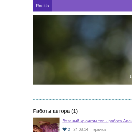
Rookla
1
Работы автора (1)
Вязаный крючком топ - работа Алл
2
24.08.14
крючок