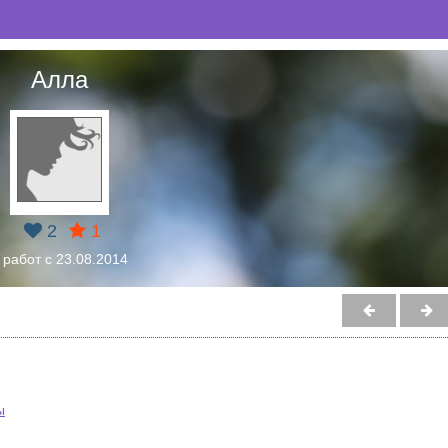
Алла
2
1
 работ с 23.08.2014
ы