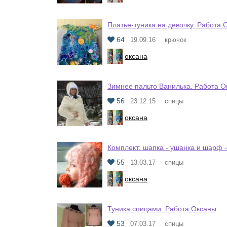
Платье-туника на девочку. Работа 
64
19.09.16
крючок
оксана
Зимнее пальто Ванилька. Работа 
56
23.12.15
спицы
оксана
Комплект: шапка - ушанка и шарф -
55
13.03.17
спицы
оксана
Туника спицами. Работа Оксаны
53
07.03.17
спицы