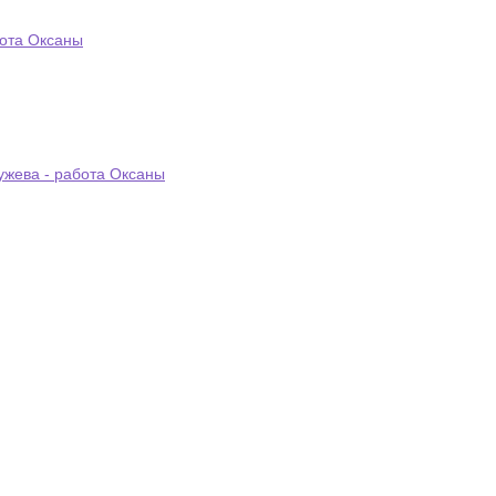
бота Оксаны
ужева - работа Оксаны