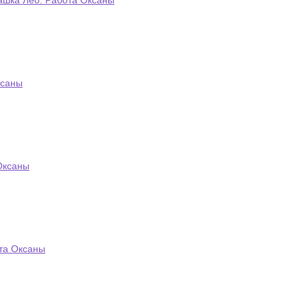
ашка Лео. Работа Оксаны
ксаны
Оксаны
та Оксаны