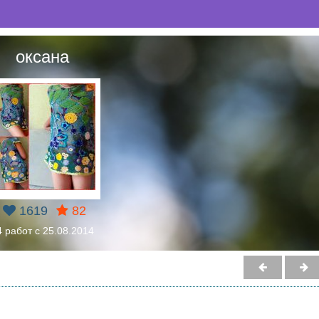
оксана
1619
82
4 работ с 25.08.2014