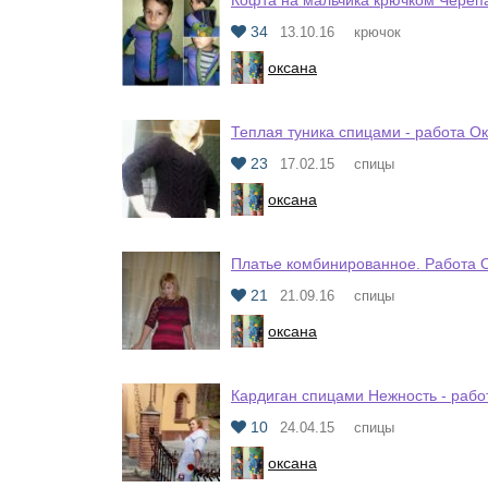
Кофта на мальчика крючком Череп
34
13.10.16
крючок
оксана
Теплая туника спицами - работа О
23
17.02.15
спицы
оксана
Платье комбинированное. Работа 
21
21.09.16
спицы
оксана
Кардиган спицами Нежность - рабо
10
24.04.15
спицы
оксана