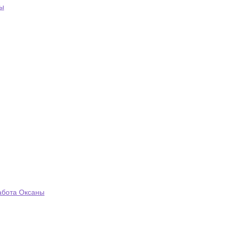
ны
абота Оксаны