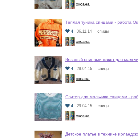
оксана
Теплая туника спицами - работа О
4
06.11.14
спицы
оксана
Вязаный спицами жакет для мальчи
4
28.04.15
спицы
оксана
Свитер для мальчика спицами - ра
4
29.04.15
спицы
оксана
Детское платье в технике ирландск