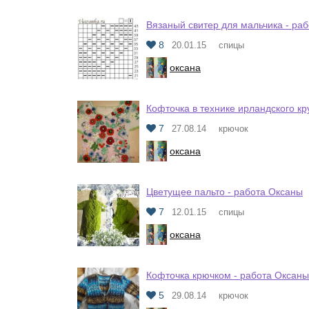
Вязаный свитер для мальчика - ра
8
20.01.15
спицы
оксана
Кофточка в технике ирландского кр
7
27.08.14
крючок
оксана
Цветущее пальто - работа Оксаны
7
12.01.15
спицы
оксана
Кофточка крючком - работа Оксаны
5
29.08.14
крючок