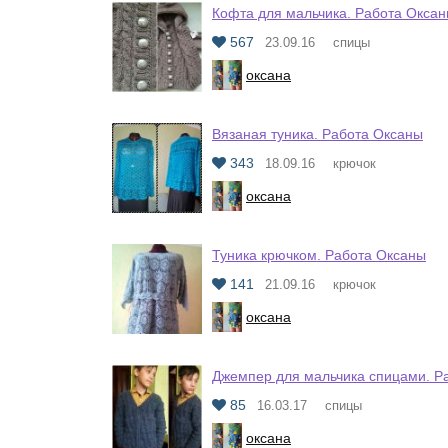
Кофта для мальчика. Работа Окса
567
23.09.16
спицы
оксана
Вязаная туника. Работа Оксаны
343
18.09.16
крючок
оксана
Туника крючком. Работа Оксаны
141
21.09.16
крючок
оксана
Джемпер для мальчика спицами. Р
85
16.03.17
спицы
оксана