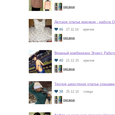
оксана
Детское платье крючком - работа 
46
27.11.14
крючок
оксана
Вязаный комбинезон Эгоист. Работ
40
21.12.15
крючок
оксана
Теплое шерстяное платье спицами
38
25.12.15
спицы
оксана