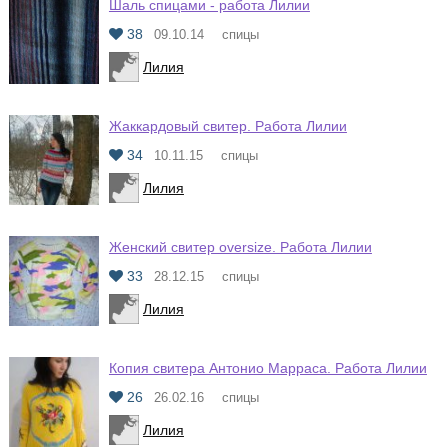
Шаль спицами - работа Лилии
38
09.10.14
спицы
Лилия
Жаккардовый свитер. Работа Лилии
34
10.11.15
спицы
Лилия
Женский свитер oversize. Работа Лилии
33
28.12.15
спицы
Лилия
Копия свитера Антонио Марраса. Работа Лилии
26
26.02.16
спицы
Лилия