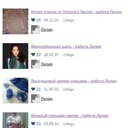
Копия платья от Victoria's Secret - работа Лилии
25
04.11.14
спицы
Лилия
Веерообразная шаль - работа Лилии
22
16.02.15
спицы
Лилия
Васильковый свитер спицами - работа Лилии
21
11.09.14
спицы
Лилия
Вязаный спицами свитер - работа Лилии
20
03.09.14
спицы