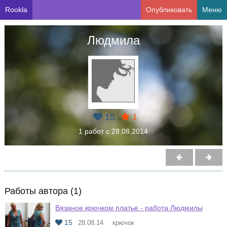
Rookla
Опубликовать
Меню
Людмила
15
1
1 работ с 28.08.2014
Работы автора (1)
Вязаное крючком платье - работа Людмилы
15
28.08.14
крючок