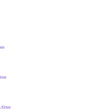
лии
Юлии
а Юлии