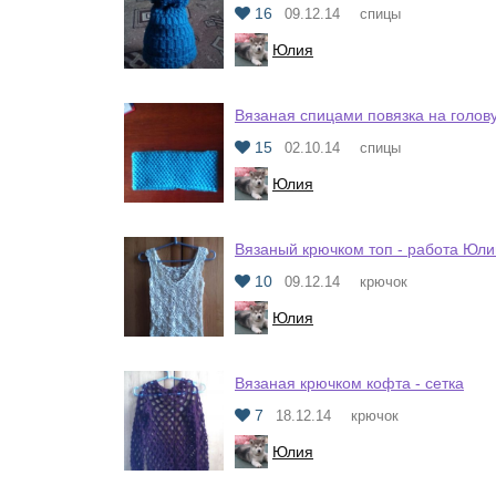
16
09.12.14
спицы
Юлия
Вязаная спицами повязка на голов
15
02.10.14
спицы
Юлия
Вязаный крючком топ - работа Юли
10
09.12.14
крючок
Юлия
Вязаная крючком кофта - сетка
7
18.12.14
крючок
Юлия