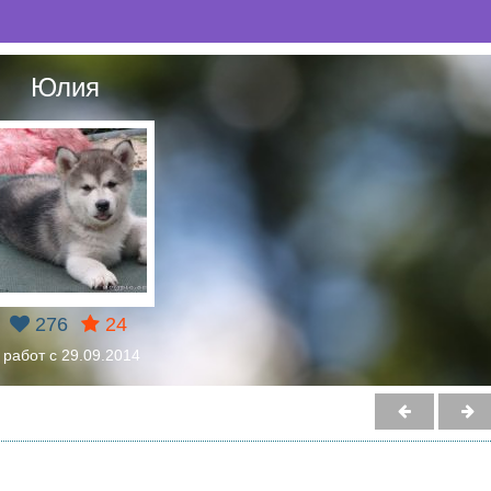
Юлия
276
24
 работ с 29.09.2014