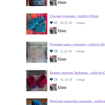
Юлия
Следки спицами - работа Юлии
47
04.01.15
спицы
Юлия
Пуховая шаль спицами - работа Ю
28
11.12.14
спицы
Юлия
Вяжем пинетки Зефирки - работа 
24
31.10.14
спицы
Юлия
Женская шапочка спицами - работ