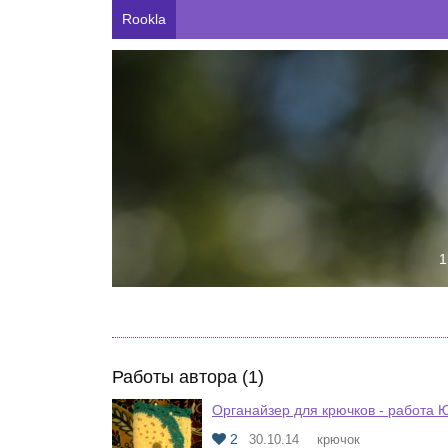
Rookla
1
Работы автора (1)
Органайзер для крючков - работа 
2
30.10.14
крючок