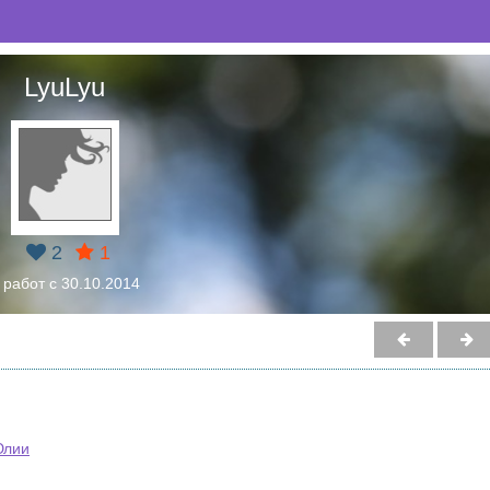
LyuLyu
2
1
 работ с 30.10.2014
Юлии