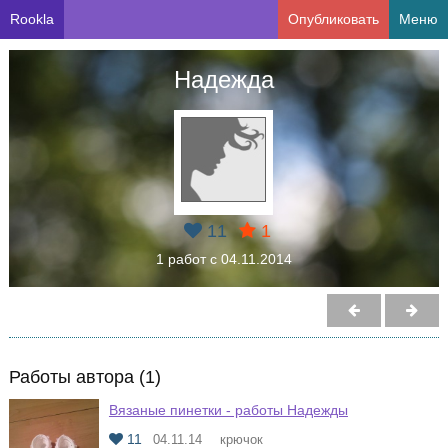
Rookla
Опубликовать
Меню
Надежда
11
1
1 работ с 04.11.2014
Работы автора (1)
Вязаные пинетки - работы Надежды
11
04.11.14
крючок