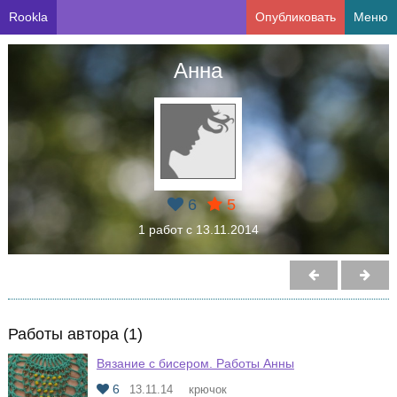
Rookla
Опубликовать
Меню
Анна
6
5
1 работ с 13.11.2014
Работы автора (1)
Вязание с бисером. Работы Анны
6
13.11.14
крючок