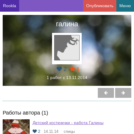
Rookla
Опубликовать
Меню
галина
2
1
1 работ с 13.11.2014
Работы автора (1)
Детский костюмчки - работа Галины
2
14.11.14
спицы