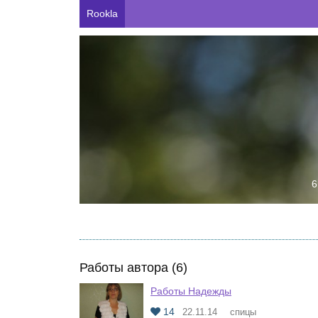
Rookla
6
Работы автора (6)
Работы Надежды
14
22.11.14
спицы