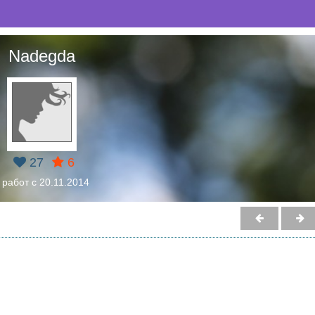
Nadegda
27
6
 работ с 20.11.2014