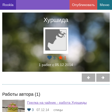
Rookla
Опубликовать
Меню
Хуршида
3
1
1 работ с 05.12.2014
Работы автора (1)
Грелка на чайник - работа Хуршиды
3
07.12.14
спицы