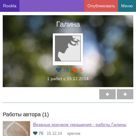
Rookla
Опубликовать
Меню
Галина
76
5
1 работ с 15.12.2014
Работы автора (1)
Вязаные крючком украшения - работы Галины
76
15.12.14
крючок