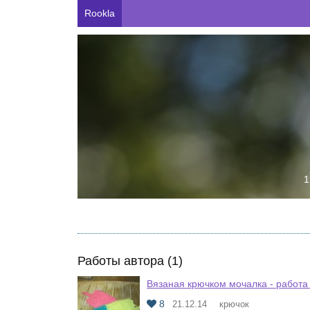
Rookla
1
Работы автора (1)
Вязаная крючком мочалка - работа
8
21.12.14
крючок