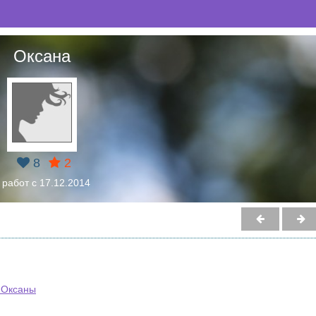
Оксана
8
2
 работ с 17.12.2014
 Оксаны