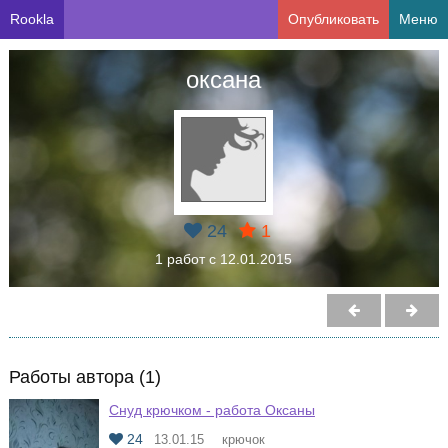
Rookla
Опубликовать
Меню
оксана
24
1
1 работ с 12.01.2015
Работы автора (1)
Снуд крючком - работа Оксаны
24
13.01.15
крючок