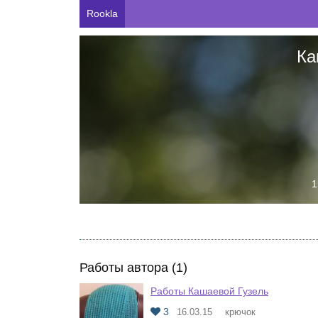
Rookla
Ка
1
Работы автора (1)
Работы Кашаевой Гузель
3
16.03.15
крючок