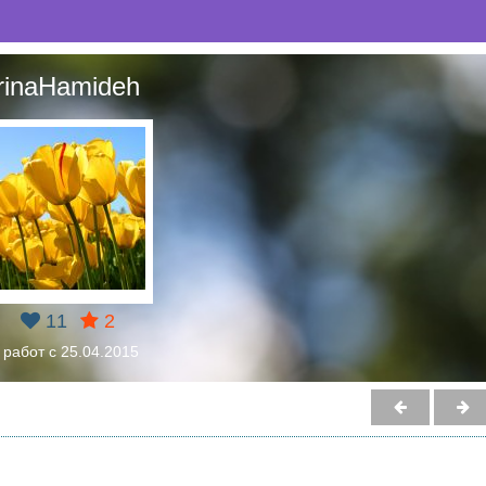
IrinaHamideh
11
2
 работ с 25.04.2015