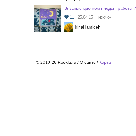
Вязаные крючком пледы - работы 
11
25.04.15
крючок
IrinaHamideh
© 2010-26 Rookla.ru /
О сайте
/
Карта