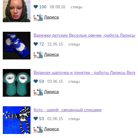
106
09.08.16
спицы
Лариса
Варежки детские Веселые овечки -работа Ларисы 
72
21.05.15
спицы
Лариса
Вязаная шапочка и пинетки - работы Ларисы Вели
59
03.06.15
спицы
Лариса
Кото - шарф, связанный спицами
53
01.06.15
спицы
Лариса