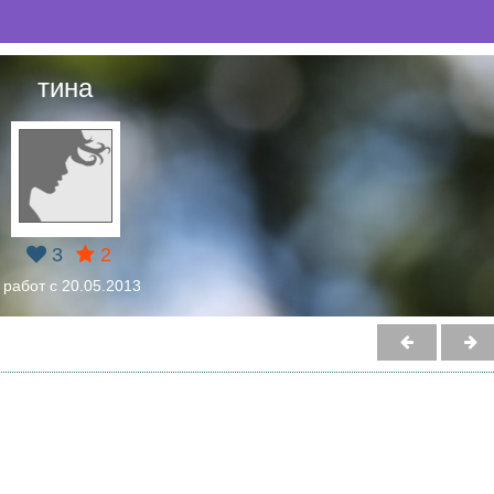
тина
3
2
 работ с 20.05.2013