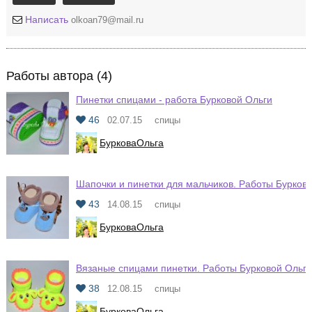
Написать
olkoan79@mail.ru
Работы автора (4)
Пинетки спицами - работа Бурковой Ольги
46
02.07.15
спицы
БурковаОльга
Шапочки и пинетки для мальчиков. Работы Бурков
43
14.08.15
спицы
БурковаОльга
Вязаные спицами пинетки. Работы Бурковой Ольги
38
12.08.15
спицы
БурковаОльга