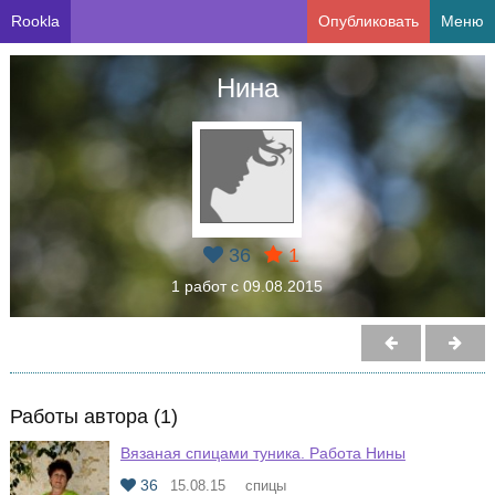
Rookla
Опубликовать
Меню
Нина
36
1
1 работ с 09.08.2015
Работы автора (1)
Вязаная спицами туника. Работа Нины
36
15.08.15
спицы