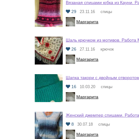
Вязаная спицами юбка из Кауни. Р
29
23.11.16
спицы
Маргарита
Шаль крючком из мотивов. Работа
26
27.11.16
крючок
Маргарита
Шапка такори с двойным отворото
16
10.03.20
спицы
Маргарита
Женский джемпер спицами. Работ
8
30.07.18
спицы
Маргарита