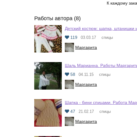
К каждому зак
Работы автора (8)
Детский костюм: шапка, штанишки 
119
03.03.17
спицы
Маргарита
Шаль Марианна. Работы Маргарит
58
04.11.15
спицы
Маргарита
Шапка - бини спицами. Работа Ма
47
21.02.17
спицы
Маргарита