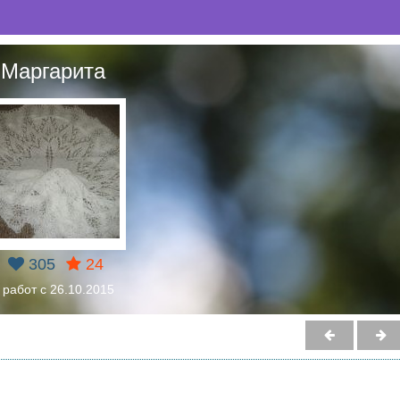
Маргарита
305
24
 работ с 26.10.2015