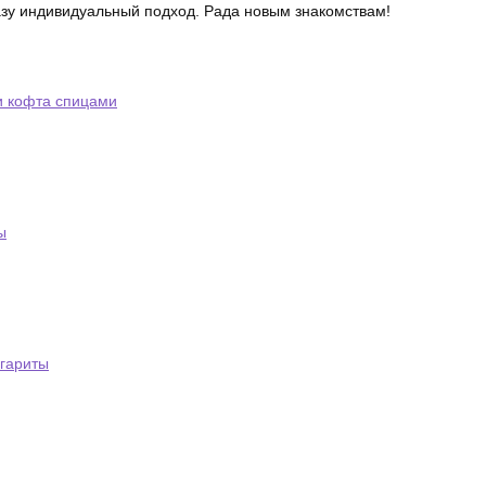
азу индивидуальный подход. Рада новым знакомствам!
и кофта спицами
ы
ргариты