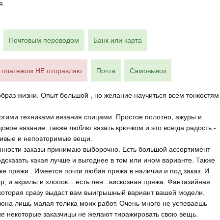
я
Почтовым переводом
Банк или карта
платежом НЕ отправляю
Почта
Самовывоз
 образ жизни. Опыт большой , но желание научиться всем тонкостям
огими техниками вязания спицами. Простое полотно, ажуры и
овое вязание. также люблю вязать крючком и это всегда радость -
сивые и неповторимые вещи.
енности заказы принимаю выборочно. Есть большой ассортимент
дсказать какая лучше и выгоднее в том или ином варианте. Также
ке пряжи . Имеется почти любая пряжа в наличии и под заказ. И
р, и акрилы и хлопок... есть лен...вискозная пряжа. Фантазийная
, которая сразу выдаст вам выигрышный вариант вашей модели.
лена лишь малая толика моих работ. Очень много не успеваешь
же некоторые заказчицы не желают тиражировать свою вещь.