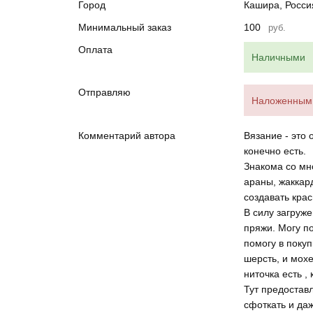
Город
Кашира, Росси
Минимальный заказ
100
руб.
Оплата
Наличными
Отправляю
Наложенным 
Комментарий автора
Вязание - это
конечно есть.
Знакома со мн
араны, жаккард
создавать кра
В силу загруж
пряжи. Могу по
помогу в покуп
шерсть, и мохе
ниточка есть 
Тут предостав
сфоткать и да