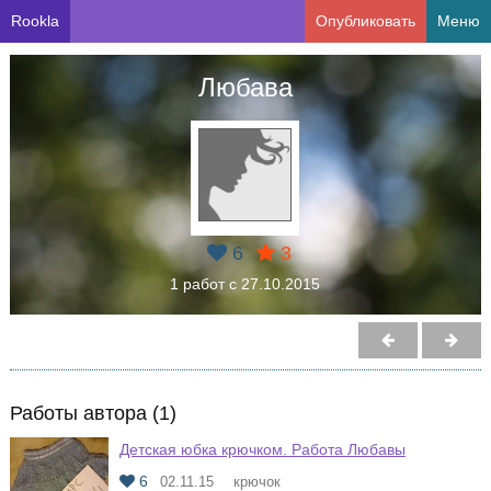
Rookla
Опубликовать
Меню
Любава
6
3
1 работ с 27.10.2015
Работы автора (1)
Детская юбка крючком. Работа Любавы
6
02.11.15
крючок