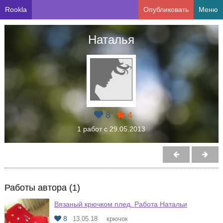
Rookla
Опубликовать
Меню
Наталья
8
4
1 работ с 29.05.2013
Работы автора (1)
Вязаный крючком плед. Работа Натальи
8
13.05.18
крючок