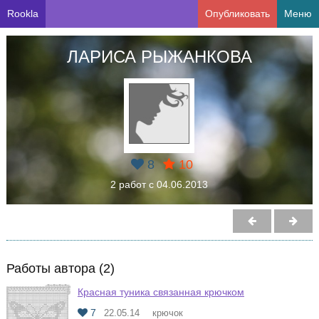
Rookla
Опубликовать
Меню
ЛАРИСА РЫЖАНКОВА
8
10
2 работ с 04.06.2013
Работы автора (2)
Красная туника связанная крючком
7
22.05.14
крючок