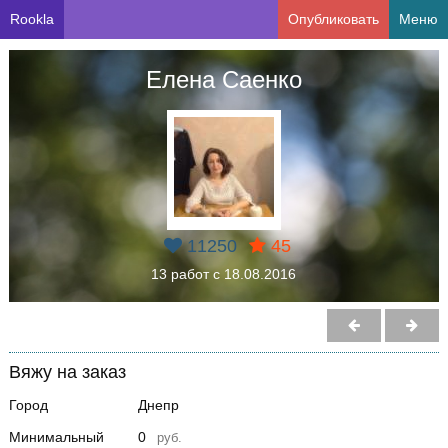
Rookla
Опубликовать
Меню
Елена Саенко
11250
45
13 работ с 18.08.2016
Вяжу на заказ
Город
Днепр
Минимальный
0
руб.