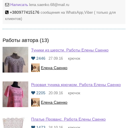
Написать
lena.saenko.68@mail.ru
+380977415176
сообщения на WhatsApp,Viber ( только для
клиентов)
Работы автора (13)
Туники из шерсти. Работы Елены Саенко
2446
27.09.16
крючок
Елена Саенко
Розовая туника крючком. Работа Елены Саенко
2205
20.09.16
крючок
Елена Саенко
Платье Прованс. Работа Елены Саенко
1473
24.10.16
крючок