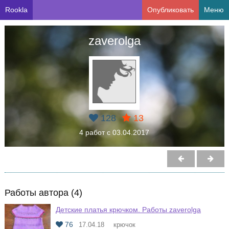
Rookla
Опубликовать
Меню
zaverolga
128
13
4 работ с 03.04.2017
Работы автора (4)
Детские платья крючком. Работы zaverolga
76
17.04.18
крючок