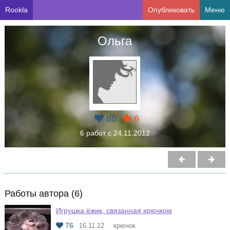
Rookla
Опубликовать
Меню
Ольга
88
6
6 работ с 24.11.2012
Работы автора (6)
Игрушка ёжик, связанная крючком
76
16.11.12
крючок