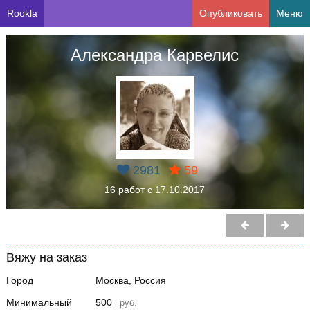
Rookla
Опубликовать
Меню
Александра Карвелис
2981
59
16 работ с 17.10.2017
Вяжу на заказ
Город
Москва, Россия
Минимальный
500
руб.