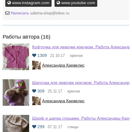
www.instagram.com
www.youtube.com
Написать
sabrina-shop@inbox.ru
Работы автора (16)
Кофточка для девочки крючком. Работа Александр
1309
21.10.17
крючок
Александра Карвелис
Шапочка для девочки крючком. Работа Александр
309
25.11.17
крючок
Александра Карвелис
Шарф и шапка спицами. Работы Александры Карв
299
07.11.17
спицы