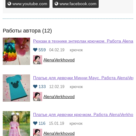
www.youtube.com
www.facebook.com
Работы автора (12)
Рюкзак в технике энтерлак крючком. Работа Alena
559
04.02.19
крючок
AlenaVerkhovod
Платье для девочки Минни Маус. Работа AlenaVer
133
12.02.19
крючок
AlenaVerkhovod
Платье для девочки крючком. Работа AlenaVerkhov
116
15.01.19
крючок
AlenaVerkhovod