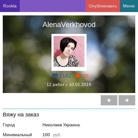
Rookla
Опубликовать
Меню
AlenaVerkhovod
1162
40
12 работ с 10.01.2019
Вяжу на заказ
Город
Николаев Украина
Минимальный
100
руб.