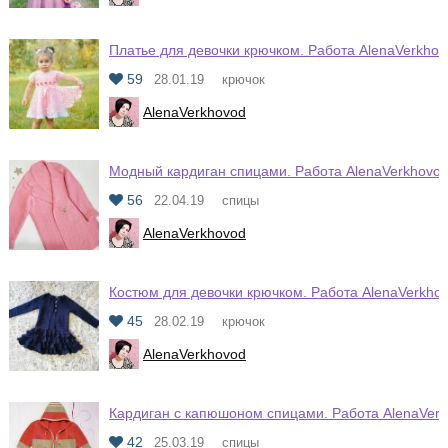
Платье для девочки крючком. Работа AlenaVerkhov
59
28.01.19
крючок
AlenaVerkhovod
Модный кардиган спицами. Работа AlenaVerkhovo
56
22.04.19
спицы
AlenaVerkhovod
Костюм для девочки крючком. Работа AlenaVerkho
45
28.02.19
крючок
AlenaVerkhovod
Кардиган с капюшоном спицами. Работа AlenaVer
42
25.03.19
спицы