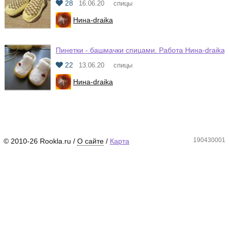
28
16.06.20
спицы
Нина-draika
Пинетки - башмачки спицами. Работа Нина-draika
22
13.06.20
спицы
Нина-draika
190430001
© 2010-26 Rookla.ru /
О сайте
/
Карта