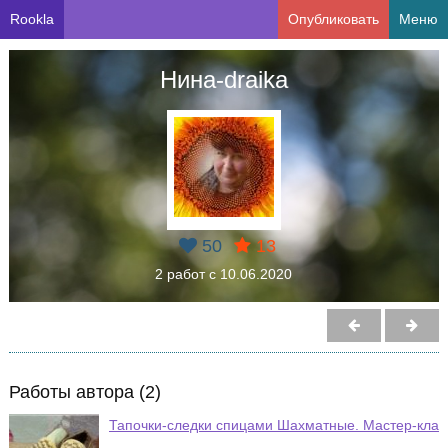
Rookla
Опубликовать
Меню
Нина-draika
50
13
2 работ с 10.06.2020
Работы автора (2)
Тапочки-следки спицами Шахматные. Мастер-класс 