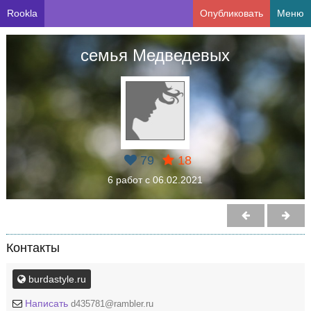
Rookla
Опубликовать
Меню
семья Медведевых
79
18
6 работ с 06.02.2021
Контакты
burdastyle.ru
Написать
d435781@rambler.ru