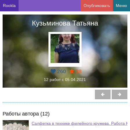
Rookla
Опубликовать
Меню
Кузьминова Татьяна
260
38
12 работ с 05.04.2021
Работы автора (12)
Салфетка в технике филейного кружева. Работа К