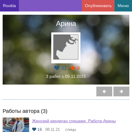
Rookla
Опубликовать
Меню
Арина
31
9
3 работ с 05.11.2021
Работы автора (3)
Женский кардиган спицами. Работа Арины
16
08.11.21
спицы