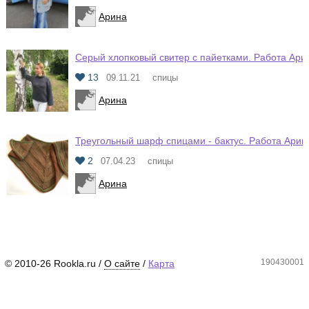
Арина
Серый хлопковый свитер с пайетками. Работа Ари
13
09.11.21
спицы
Арина
Треугольный шарф спицами - бактус. Работа Арин
2
07.04.23
спицы
Арина
190430001
© 2010-26 Rookla.ru /
О сайте
/
Карта