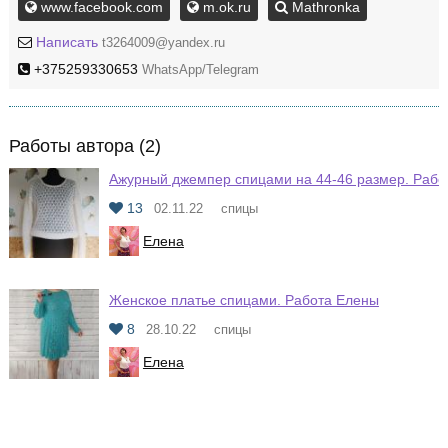
www.facebook.com
m.ok.ru
Mathronka
Написать
t3264009@yandex.ru
+375259330653
WhatsApp/Telegram
Работы автора (2)
Ажурный джемпер спицами на 44-46 размер. Рабо
13
02.11.22
спицы
Елена
Женское платье спицами. Работа Елены
8
28.10.22
спицы
Елена