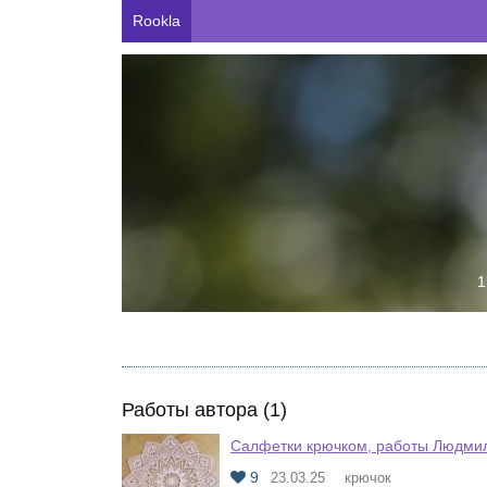
Rookla
1
Работы автора (1)
Салфетки крючком, работы Людми
9
23.03.25
крючок