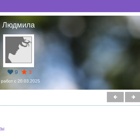
Людмила
9
3
 работ с 20.03.2025
лы