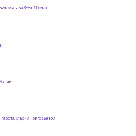
крючком - работа Марии
и
 Марии
 Работа Марии Григорьевой