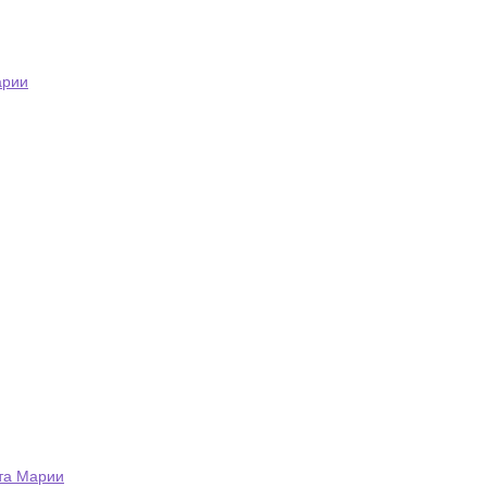
арии
та Марии