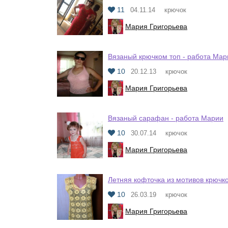
11
04.11.14
крючок
Мария Григорьева
Вязаный крючком топ - работа Мар
10
20.12.13
крючок
Мария Григорьева
Вязаный сарафан - работа Марии
10
30.07.14
крючок
Мария Григорьева
Летняя кофточка из мотивов крючк
10
26.03.19
крючок
Мария Григорьева