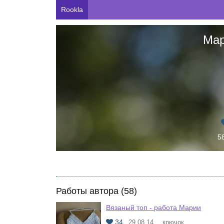
Rookla
Мар
5
Работы автора (58)
Вязаный топ - работа Марии
34
29.08.14
крючок