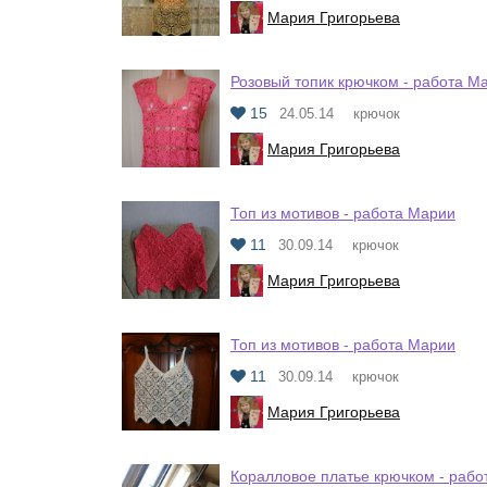
Мария Григорьева
Розовый топик крючком - работа М
15
24.05.14
крючок
Мария Григорьева
Топ из мотивов - работа Марии
11
30.09.14
крючок
Мария Григорьева
Топ из мотивов - работа Марии
11
30.09.14
крючок
Мария Григорьева
Коралловое платье крючком - рабо