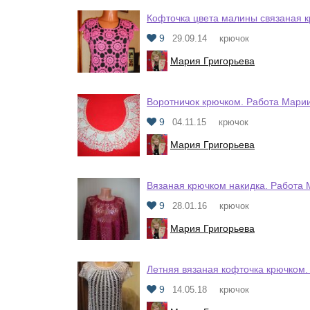
Кофточка цвета малины связаная 
9
29.09.14
крючок
Мария Григорьева
Воротничок крючком. Работа Мари
9
04.11.15
крючок
Мария Григорьева
Вязаная крючком накидка. Работа
9
28.01.16
крючок
Мария Григорьева
Летняя вязаная кофточка крючком.
9
14.05.18
крючок