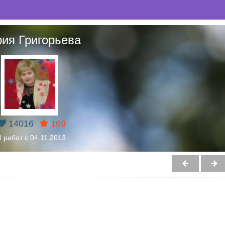
ия Григорьева
14016
169
8 работ с 04.11.2013