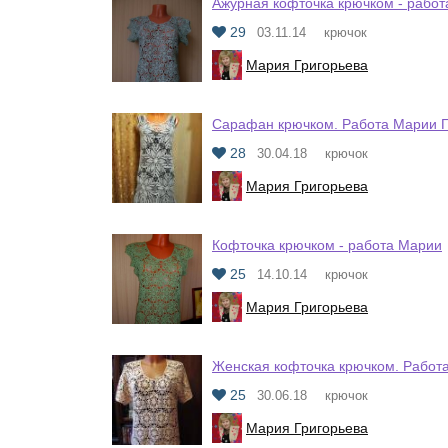
Ажурная кофточка крючком - рабо
29
03.11.14
крючок
Мария Григорьева
Сарафан крючком. Работа Марии Г
28
30.04.18
крючок
Мария Григорьева
Кофточка крючком - работа Марии
25
14.10.14
крючок
Мария Григорьева
Женская кофточка крючком. Работ
25
30.06.18
крючок
Мария Григорьева