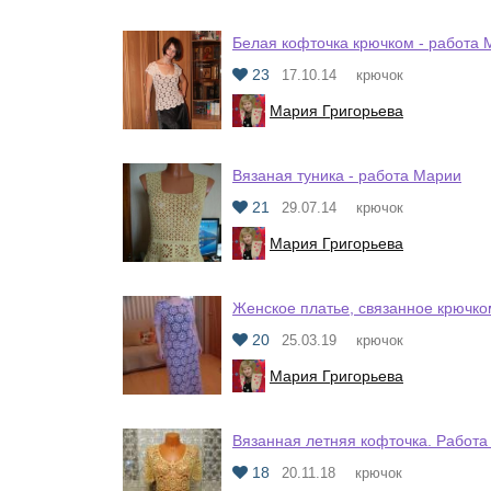
Белая кофточка крючком - работа
23
17.10.14
крючок
Мария Григорьева
Вязаная туника - работа Марии
21
29.07.14
крючок
Мария Григорьева
Женское платье, связанное крючко
20
25.03.19
крючок
Мария Григорьева
Вязанная летняя кофточка. Работа
18
20.11.18
крючок