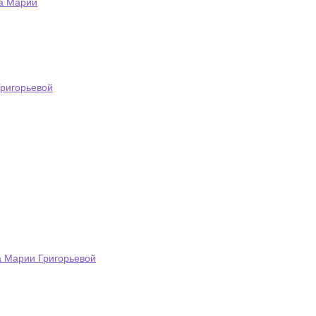
та Марии
ригорьевой
а Марии Григорьевой