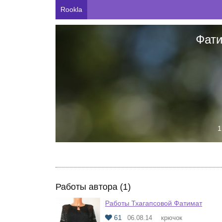
Rookla
Фати
1
Работы автора (1)
Работы Тхагапсовой Фатимат
61
06.08.14
крючок