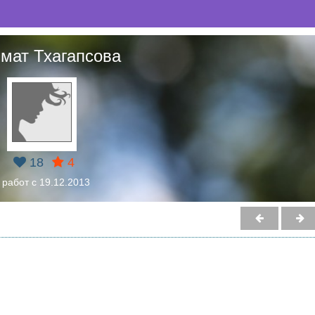
мат Тхагапсова
18
4
 работ с 19.12.2013