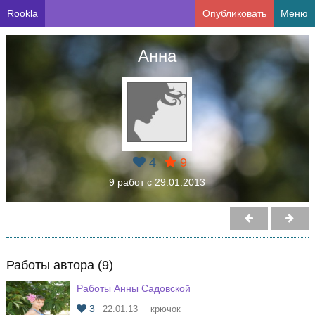
Rookla
Опубликовать
Меню
Анна
4
9
9 работ с 29.01.2013
Работы автора (9)
Работы Анны Садовской
3
22.01.13
крючок