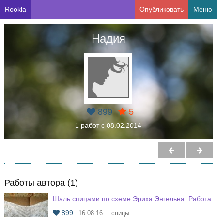
Rookla
Опубликовать
Меню
Надия
899
5
1 работ с 08.02.2014
Работы автора (1)
Шаль спицами по схеме Эриха Энгельна. Работа 
899
16.08.16
спицы