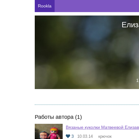
Rookla
Елиз
1
Работы автора (1)
Вязаные куколки Матвеевой Елиза
3
10.03.14
крючок