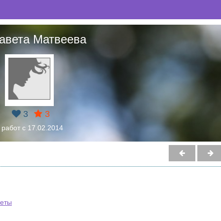
авета Матвеева
3
3
 работ с 17.02.2014
веты