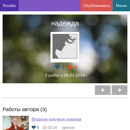
Rookla
Опубликовать
Меню
надежда
9
3
3 работ с 08.03.2014
Работы автора (3)
Вязаная крючком накидка
5
10.03.14
крючок