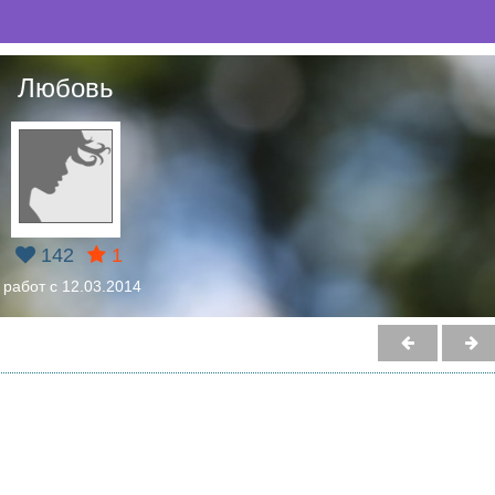
Любовь
142
1
 работ с 12.03.2014