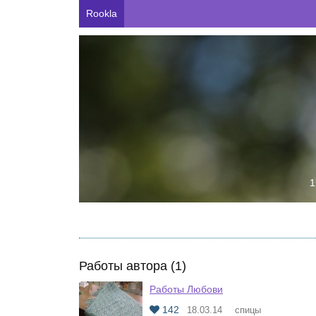
Rookla
1
Работы автора (1)
Работы Любови
142
18.03.14
спицы