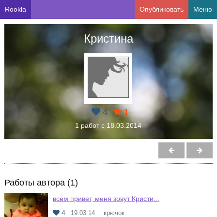
Rookla
Опубликовать
Меню
Кристина
4
1
1 работ с 18.03.2014
Работы автора (1)
всем привет, меня зовут Кристи...
4
19.03.14
крючок